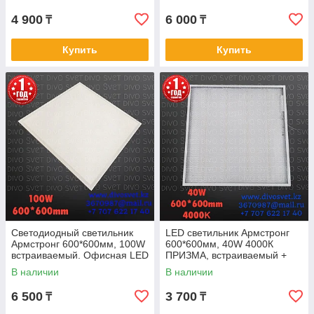
потолочный
60*60см 80Вт.
4 900
6 000
₸
₸
Купить
Купить
Светодиодный светильник
LED светильник Армстронг
Армстронг 600*600мм, 100W
600*600мм, 40W 4000К
встраиваемый. Офисная LED
ПРИЗМА, встраиваемый +
панель 60*60см 100 Ватт
накладной, нейтральный
В наличии
В наличии
6000К.
цвет свечения.
6 500
3 700
₸
₸