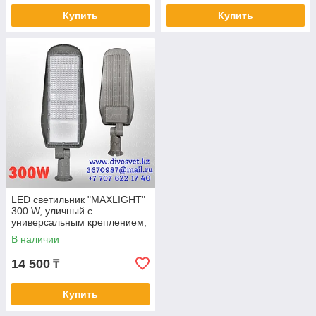
Купить
Купить
LED светильник "MAXLIGHT"
300 W, уличный с
универсальным креплением,
на трубу и на стену. Меняет
В наличии
угол наклона.
14 500
₸
Купить