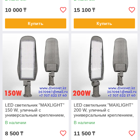
светильник 200Вт
светильник 250Вт
10 000
15 100
₸
₸
Купить
Купить
LED светильник "MAXLIGHT"
LED светильник "MAXLIGHT"
150 W, уличный с
200 W, уличный с
универсальным креплением,
универсальным креплением,
на трубу и на стену. Меняет
на трубу и на стену. Меняет
В наличии
В наличии
угол наклона.
угол наклона.
8 500
11 500
₸
₸