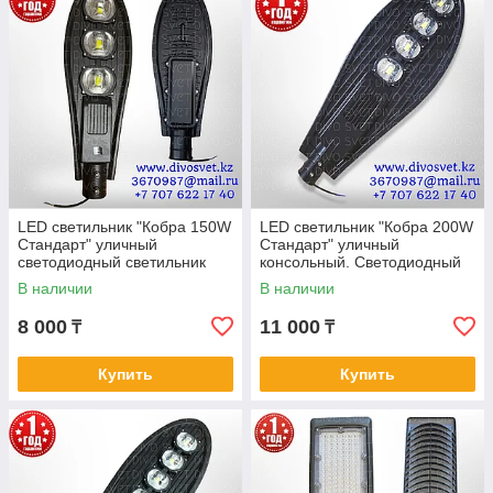
станут экономически выгодным выбором для городской
инфраструктуры. Благодаря светодиодным источникам
света, они потребляют значительно меньше
электроэнергии по сравнению с традиционными
лампами, что позволяет снизить энергозатраты и
расходы на электроэнергию.
Долгий срок службы: Высококачественные
светодиоды, применяемые в светильниках,
обеспечивают долгий срок службы каждого
светильника серии "STANDART". Такое решение
LED светильник "Кобра 150W
LED светильник "Кобра 200W
уменьшает необходимость в замене и обслуживании
Стандарт" уличный
Стандарт" уличный
светильников, что повышает эксплуатационную
cветодиодный светильник
консольный. Светодиодный
надежность и уменьшает общие расходы на
"Кобра" 150W, с линзами.
светильник "Кобра" 200 Ватт
В наличии
В наличии
освещение.
Уличные Led фонари.
Led.
Разнообразие установки и применения: Благодаря
8 000
11 000
₸
₸
широкому диапазону мощностей, светильники серии
"STANDART" могут быть использованы для различных
Купить
Купить
уличных задач и условий освещения. Они подходят как
для освещения узких аллей, так и для расширенных
территорий, а также могут успешно применяться для
общественных пространств, парков и дорог.
Превосходная защита: Каждый светильник из серии