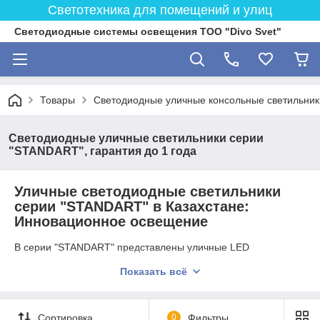
Светотехника для помещений и улиц
Светодиодные системы освещения ТОО "Divo Svet"
Товары
Светодиодные уличные консольные светильник
Светодиодные уличные cветильники серии
"STANDART", гарантия до 1 года
Уличные светодиодные светильники
серии "STANDART" в Казахстане:
Инновационное освещение
В серии "STANDART" представлены уличные LED
светильники, которые предлагают инновационные решения
Показать всё
для освещения улиц, скверов и общественных пространств в
Алматы и по всему Казахстану. Эти современные
светильники сочетают в себе передовые технологии,
высокую эффективность и надежность, обеспечивая яркое и
Сортировка
0
Фильтры